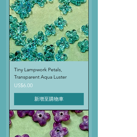
Tiny Lampwork Petals,
Transparent Aqua Luster
價格
US$6.00
新增至購物車