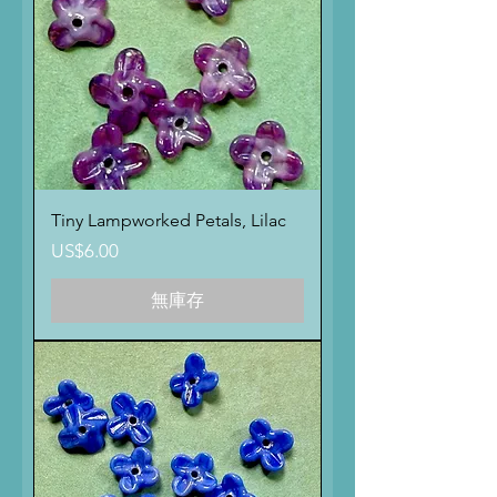
Tiny Lampworked Petals, Lilac
價格
US$6.00
無庫存