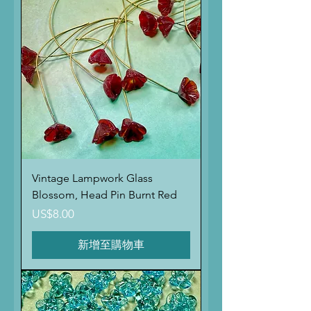
Vintage Lampwork Glass
Blossom, Head Pin Burnt Red
價格
US$8.00
新增至購物車