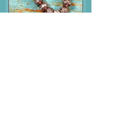
6x8mm Rondelle Mulberry with
Mercury Finish
價格
US$10.00
新增至購物車