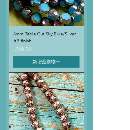
8mm Table Cut Sky Blue/Silver
AB finish
價格
US$8.00
新增至購物車