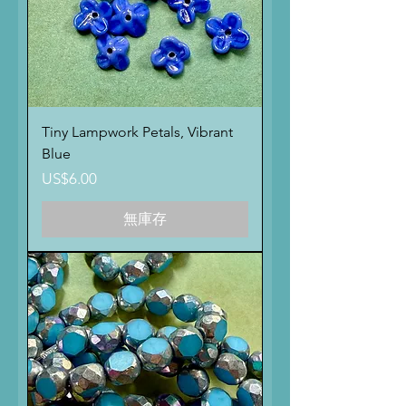
Tiny Lampwork Petals, Vibrant
Blue
價格
US$6.00
無庫存